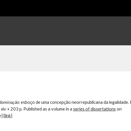
ip to main content
Skip to navigat
 dominação
: esboço de uma concepção neorrepublicana da legalidade.
 xiv + 203 p. Published as a volume in a
series of dissertations
on
] [
link
]