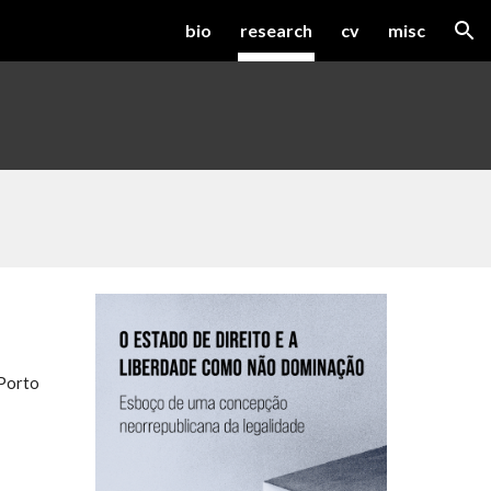
bio
research
cv
misc
ion
 Porto