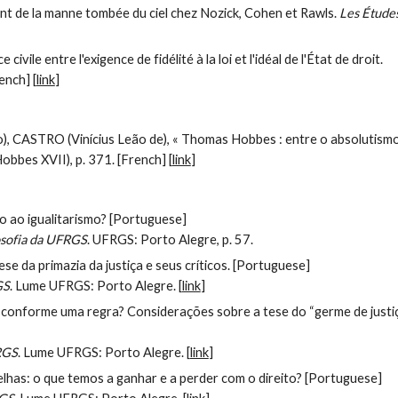
ent de la manne tombée du ciel chez Nozick, Cohen et Rawls.
Les Étude
vile entre l'exigence de fidélité à la loi et l'idéal de l'État de droit.
ench] [
link
]
, CASTRO (Vinícius Leão de), « Thomas Hobbes : entre o absolutismo
Hobbes XVII), p. 371. [French] [
link
]
o ao igualitarismo? [Portuguese]
losofia da UFRGS
. UFRGS: Porto Alegre, p. 57.
ese da primazia da justiça e seus críticos. [Portuguese]
GS
. Lume UFRGS: Porto Alegre. [
link
]
 conforme uma regra? Considerações sobre a tese do “germe de justiç
FRGS
. Lume UFRGS: Porto Alegre. [
link
]
lhas: o que temos a ganhar e a perder com o direito? [Portuguese]