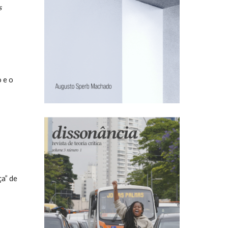
s
 e o
a” de