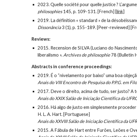
2023. Quelle société pour quelle justice ? L’argum
philosophies
145, p. 109-131. [French] [
link
]
2019. La définition « standard » de la désobéissance ci
Dissonância
3 (1), p. 155-189. [Peer-reviewed] [Fr
Reviews:
2015. Recension de SILVA (Luciano do Nascimento)
liberalismo ».
Archives de philosophie
78 (Bulletin 
Abstracts in conference proceedings:
2019. É o “nivelamento por baixo” uma boa objeçã
Anais do VIII Encontro de Pesquisa do P.P.G. em Fi
2017. Deve o direito, acima de tudo, ser justo? A t
Anais do XXIX Salão de Iniciação Científica da UFR
2016. Há algo de justo em simplesmente proceder
H. L. A. Hart. [Portuguese]
Anais do XXVIII Salão de Iniciação Científica da U
2015. A Fábula de Hart entre Furões, Leões e Ove